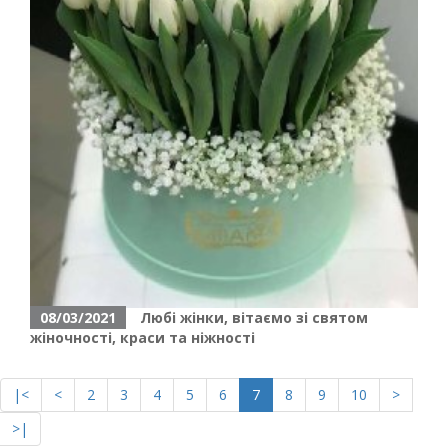
08/03/2021
Любі жінки, вітаємо зі святом
жіночності, краси та ніжності
|<
<
2
3
4
5
6
7
8
9
10
>
>|